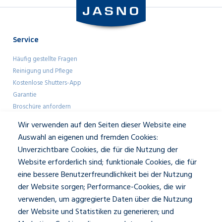
Service
Häufig gestellte Fragen
Reinigung und Pflege
Kostenlose Shutters-App
Garantie
Broschüre anfordern
Farbmuster anfordern
Wir verwenden auf den Seiten dieser Website eine
Showroom-Besuch
Auswahl an eigenen und fremden Cookies:
Unverzichtbare Cookies, die für die Nutzung der
Geschäftlich
Website erforderlich sind; funktionale Cookies, die für
eine bessere Benutzerfreundlichkeit bei der Nutzung
Architekten
der Website sorgen; Performance-Cookies, die wir
Presse und Mediakit
verwenden, um aggregierte Daten über die Nutzung
Über JASNO
der Website und Statistiken zu generieren; und
Unser Team