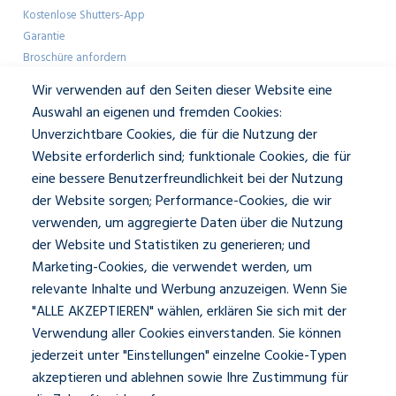
Kostenlose Shutters-App
Garantie
Broschüre anfordern
Farbmuster anfordern
Wir verwenden auf den Seiten dieser Website eine
Showroom-Besuch
Auswahl an eigenen und fremden Cookies:
Unverzichtbare Cookies, die für die Nutzung der
Geschäftlich
Website erforderlich sind; funktionale Cookies, die für
eine bessere Benutzerfreundlichkeit bei der Nutzung
Architekten
der Website sorgen; Performance-Cookies, die wir
Presse und Mediakit
verwenden, um aggregierte Daten über die Nutzung
Über JASNO
der Website und Statistiken zu generieren; und
Unser Team
Kontakt und Öffnungszeiten
Marketing-Cookies, die verwendet werden, um
relevante Inhalte und Werbung anzuzeigen. Wenn Sie
"ALLE AKZEPTIEREN" wählen, erklären Sie sich mit der
Social
Verwendung aller Cookies einverstanden. Sie können
jederzeit unter "Einstellungen" einzelne Cookie-Typen
akzeptieren und ablehnen sowie Ihre Zustimmung für