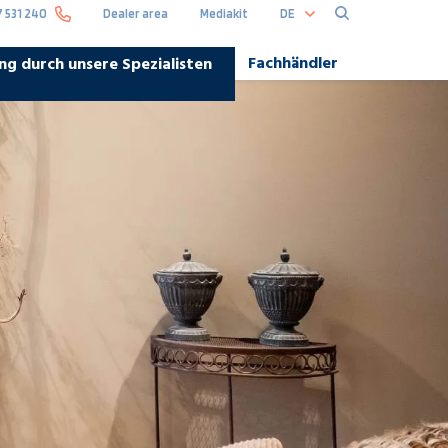
DE
7 531 240
Dealer area
Mediakit
Fachhändler
ng durch unsere Spezialisten
Hoofdna
DE