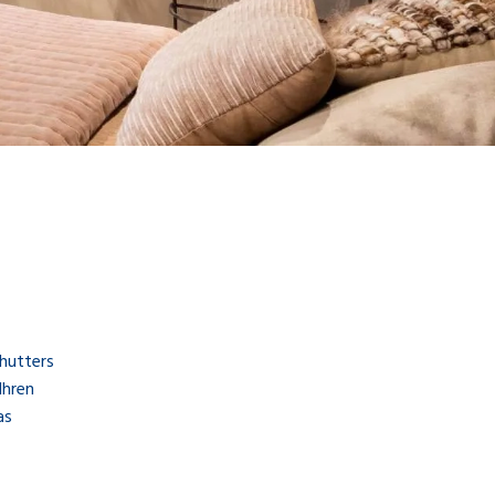
hutters
Ihren
as