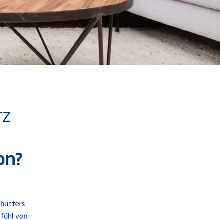
rz
on?
Shutters
fühl von