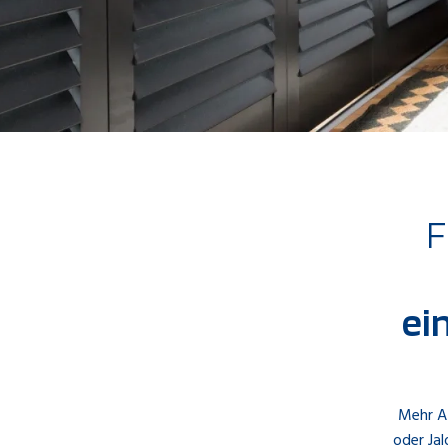
F
ei
Mehr At
oder Ja