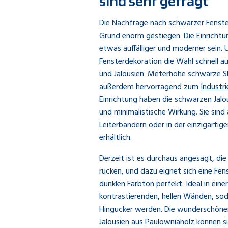
sind sehr gefragt
Die Nachfrage nach schwarzer Fenste
Grund enorm gestiegen. Die Einricht
etwas auffälliger und moderner sein. U
Fensterdekoration die Wahl schnell a
und Jalousien. Meterhohe schwarze S
außerdem hervorragend zum
Industri
Einrichtung haben die schwarzen Jalo
und minimalistische Wirkung. Sie sin
Leiterbändern oder in der einzigarti
erhältlich.
Derzeit ist es durchaus angesagt, die
rücken, und dazu eignet sich eine Fen
dunklen Farbton perfekt. Ideal in ein
kontrastierenden, hellen Wänden, so
Hingucker werden. Die wunderschöne
Jalousien aus Paulowniaholz können sic