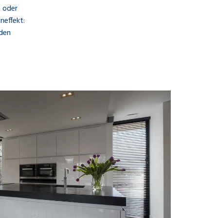
 oder
neffekt:
 den