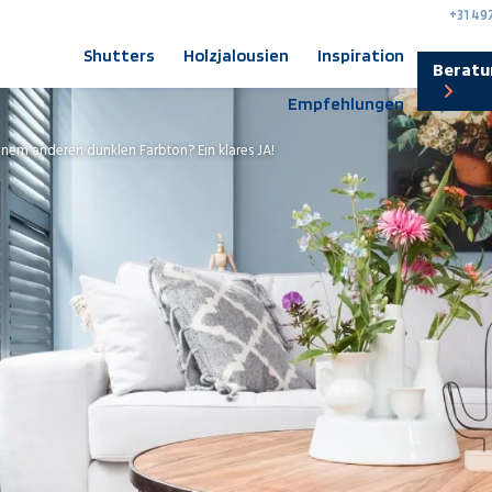
+31 49
Shutters
Holzjalousien
Inspiration
Beratu
Empfehlungen
inem anderen dunklen Farbton? Ein klares JA!