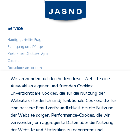
Service
Häufig gestellte Fragen
Reinigung und Pflege
Kostenlose Shutters-App
Garantie
Broschüre anfordern
Farbmuster anfordern
Wir verwenden auf den Seiten dieser Website eine
Showroom-Besuch
Auswahl an eigenen und fremden Cookies:
Unverzichtbare Cookies, die für die Nutzung der
Geschäftlich
Website erforderlich sind; funktionale Cookies, die für
eine bessere Benutzerfreundlichkeit bei der Nutzung
Architekten
der Website sorgen; Performance-Cookies, die wir
Presse und Mediakit
verwenden, um aggregierte Daten über die Nutzung
Über JASNO
der Website und Statistiken zu generieren; und
Unser Team