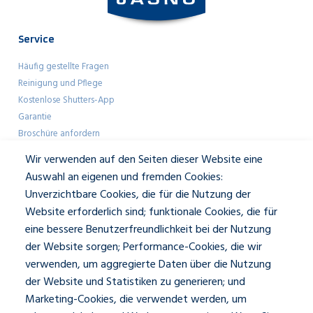
Service
Häufig gestellte Fragen
Reinigung und Pflege
Kostenlose Shutters-App
Garantie
Broschüre anfordern
Farbmuster anfordern
Wir verwenden auf den Seiten dieser Website eine
Showroom-Besuch
Auswahl an eigenen und fremden Cookies:
Unverzichtbare Cookies, die für die Nutzung der
Geschäftlich
Website erforderlich sind; funktionale Cookies, die für
eine bessere Benutzerfreundlichkeit bei der Nutzung
Architekten
der Website sorgen; Performance-Cookies, die wir
Presse und Mediakit
verwenden, um aggregierte Daten über die Nutzung
Über JASNO
der Website und Statistiken zu generieren; und
Unser Team
Kontakt und Öffnungszeiten
Marketing-Cookies, die verwendet werden, um