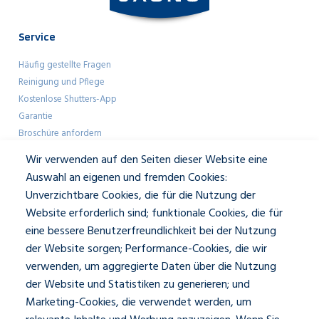
Service
Häufig gestellte Fragen
Reinigung und Pflege
Kostenlose Shutters-App
Garantie
Broschüre anfordern
Farbmuster anfordern
Wir verwenden auf den Seiten dieser Website eine
Showroom-Besuch
Auswahl an eigenen und fremden Cookies:
Unverzichtbare Cookies, die für die Nutzung der
Geschäftlich
Website erforderlich sind; funktionale Cookies, die für
eine bessere Benutzerfreundlichkeit bei der Nutzung
Architekten
der Website sorgen; Performance-Cookies, die wir
Presse und Mediakit
verwenden, um aggregierte Daten über die Nutzung
Über JASNO
der Website und Statistiken zu generieren; und
Unser Team
Kontakt und Öffnungszeiten
Marketing-Cookies, die verwendet werden, um