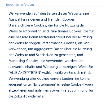
Broschüre anfordern
Farbmuster anfordern
Wir verwenden auf den Seiten dieser Website eine
Showroom-Besuch
Auswahl an eigenen und fremden Cookies:
Unverzichtbare Cookies, die für die Nutzung der
Geschäftlich
Website erforderlich sind; funktionale Cookies, die für
eine bessere Benutzerfreundlichkeit bei der Nutzung
Architekten
der Website sorgen; Performance-Cookies, die wir
Presse und Mediakit
verwenden, um aggregierte Daten über die Nutzung
Über JASNO
der Website und Statistiken zu generieren; und
Unser Team
Kontakt und Öffnungszeiten
Marketing-Cookies, die verwendet werden, um
relevante Inhalte und Werbung anzuzeigen. Wenn Sie
"ALLE AKZEPTIEREN" wählen, erklären Sie sich mit der
Social
Verwendung aller Cookies einverstanden. Sie können
jederzeit unter "Einstellungen" einzelne Cookie-Typen
akzeptieren und ablehnen sowie Ihre Zustimmung für
die Zukunft widerrufen.
Datenschutzerklärung