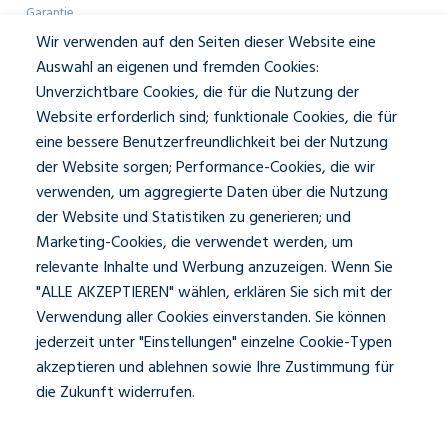
Garantie
Broschüre anfordern
Wir verwenden auf den Seiten dieser Website eine
Farbmuster anfordern
Auswahl an eigenen und fremden Cookies:
Showroom-Besuch
Unverzichtbare Cookies, die für die Nutzung der
Website erforderlich sind; funktionale Cookies, die für
Geschäftlich
eine bessere Benutzerfreundlichkeit bei der Nutzung
der Website sorgen; Performance-Cookies, die wir
Architekten
verwenden, um aggregierte Daten über die Nutzung
Presse und Mediakit
der Website und Statistiken zu generieren; und
Über JASNO
Marketing-Cookies, die verwendet werden, um
Unser Team
relevante Inhalte und Werbung anzuzeigen. Wenn Sie
Kontakt und Öffnungszeiten
"ALLE AKZEPTIEREN" wählen, erklären Sie sich mit der
Verwendung aller Cookies einverstanden. Sie können
Social
jederzeit unter "Einstellungen" einzelne Cookie-Typen
akzeptieren und ablehnen sowie Ihre Zustimmung für
die Zukunft widerrufen.
Datenschutzerklärung