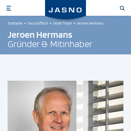
Direkt
zum
Inhalt
Startseite
Geschäftlich
Unser Team
Jeroen Hermans
Jeroen Hermans
Gründer & Mitinhaber