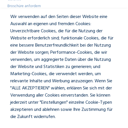
Broschüre anfordern
Farbmuster anfordern
Wir verwenden auf den Seiten dieser Website eine
Showroom-Besuch
Auswahl an eigenen und fremden Cookies:
Unverzichtbare Cookies, die für die Nutzung der
Geschäftlich
Website erforderlich sind; funktionale Cookies, die für
eine bessere Benutzerfreundlichkeit bei der Nutzung
Architekten
der Website sorgen; Performance-Cookies, die wir
Presse und Mediakit
verwenden, um aggregierte Daten über die Nutzung
Über JASNO
der Website und Statistiken zu generieren; und
Unser Team
Kontakt und Öffnungszeiten
Marketing-Cookies, die verwendet werden, um
relevante Inhalte und Werbung anzuzeigen. Wenn Sie
"ALLE AKZEPTIEREN" wählen, erklären Sie sich mit der
Social
Verwendung aller Cookies einverstanden. Sie können
jederzeit unter "Einstellungen" einzelne Cookie-Typen
akzeptieren und ablehnen sowie Ihre Zustimmung für
die Zukunft widerrufen.
Datenschutzerklärung